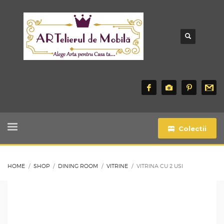
Colectii
HOME
SHOP
DINING ROOM
VITRINE
VITRINA CU 2 USI