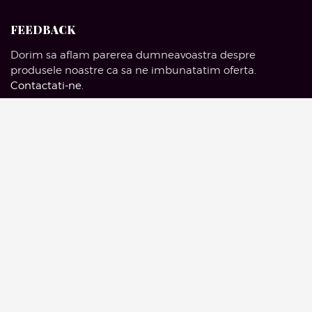
FEEDBACK
Dorim sa aflam parerea dumneavoastra despre
produsele noastre ca sa ne imbunatatim oferta.
Contactati-ne
.
SOCIAL MEDIA
Facebook
Pinterest
Instagram
Google Mail
© 2016 Artelieruldemobila.com | Drepturi Rezervate.