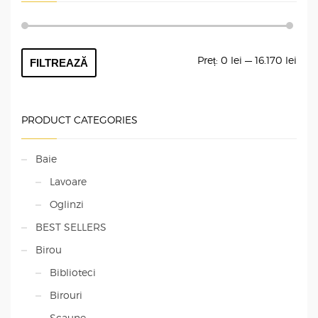
Preț
Preț
Preț:
0 lei
—
16.170 lei
FILTREAZĂ
min
max
PRODUCT CATEGORIES
Baie
Lavoare
Oglinzi
BEST SELLERS
Birou
Biblioteci
Birouri
Scaune