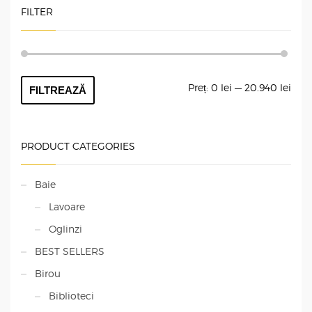
FILTER
Preț
Preț
Preț:
0 lei
—
20.940 lei
FILTREAZĂ
min
max
PRODUCT CATEGORIES
Baie
Lavoare
Oglinzi
BEST SELLERS
Birou
Biblioteci