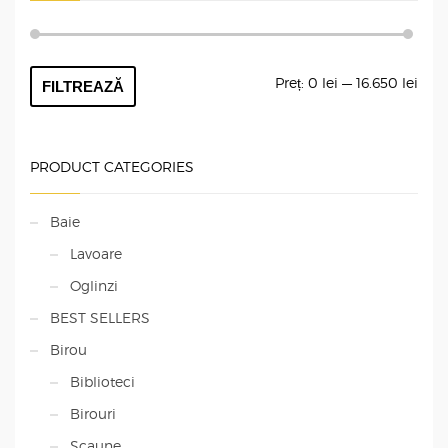
Preț
Preț
Preț:
0 lei
—
16.650 lei
FILTREAZĂ
min
max
PRODUCT CATEGORIES
Baie
Lavoare
Oglinzi
BEST SELLERS
Birou
Biblioteci
Birouri
Scaune