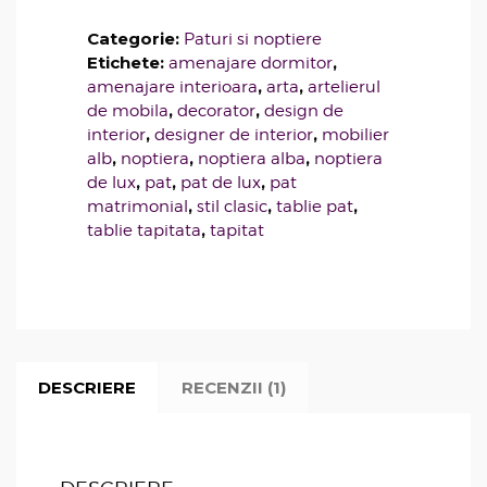
5.00
din 5
pe baza
Categorie:
Paturi si noptiere
unei
singure
Etichete:
,
amenajare dormitor
evaluări
,
,
amenajare interioara
arta
artelierul
,
,
de mobila
decorator
design de
,
,
interior
designer de interior
mobilier
,
,
,
alb
noptiera
noptiera alba
noptiera
,
,
,
de lux
pat
pat de lux
pat
,
,
,
matrimonial
stil clasic
tablie pat
,
tablie tapitata
tapitat
DESCRIERE
RECENZII (1)