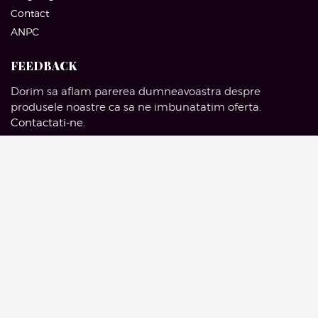
Contact
ANPC
FEEDBACK
Dorim sa aflam parerea dumneavoastra despre
produsele noastre ca sa ne imbunatatim oferta.
Contactati-ne
.
SOCIAL MEDIA
Facebook
Pinterest
Instagram
Google Mail