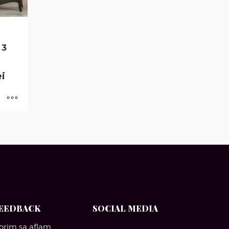
 3
ei
EEDBACK
SOCIAL MEDIA
orim sa aflam