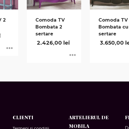
 2
Comoda TV
Comoda TV
Bombata 2
Bombata cu
sertare
sertare
i
2.426,00
lei
3.650,00
l
CLIENTI
ARTELIERUL DE
F
MOBILA
D
Termeni si conditii