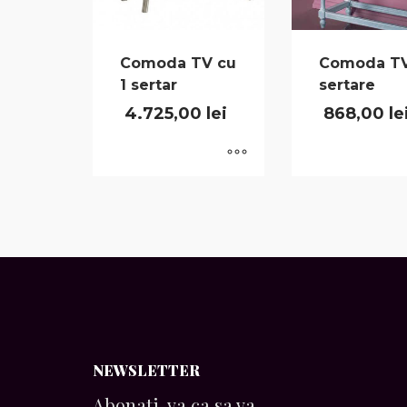
Comoda TV cu
Comoda TV
1 sertar
sertare
4.725,00
lei
868,00
le
NEWSLETTER
Abonati-va ca sa va