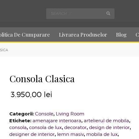
olitica De Cumparare
Livrarea Produselor
Blog
C
SICA
Consola Clasica
3.950,00
lei
Categorii:
,
Console
Living Room
Etichete:
,
,
amenajare interioara
artelierul de mobila
,
,
,
,
consola
consola de lux
decorator
design de interior
,
,
,
designer de interior
lemn masiv
mobila de lux