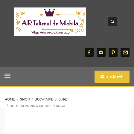
Colectii
HOME
SHOP
BUCATARIE
BUFET
BUFET SI VITRINA PICTATE MANUAL