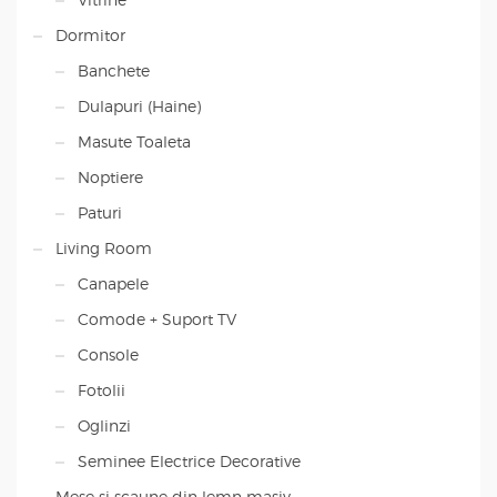
Dormitor
Banchete
Dulapuri (Haine)
Masute Toaleta
Noptiere
Paturi
Living Room
Canapele
Comode + Suport TV
Console
Fotolii
Oglinzi
Seminee Electrice Decorative
Mese si scaune din lemn masiv