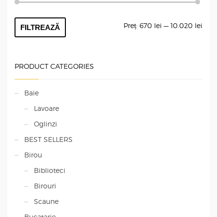
Preț
Preț
Preț:
670 lei
—
10.020 lei
FILTREAZĂ
min
max
PRODUCT CATEGORIES
Baie
Lavoare
Oglinzi
BEST SELLERS
Birou
Biblioteci
Birouri
Scaune
Bucatarie