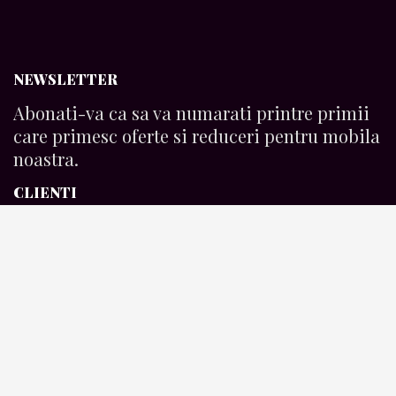
NEWSLETTER
Abonati-va ca sa va numarati printre primii
care primesc oferte si reduceri pentru mobila
noastra.
CLIENTI
Termeni si conditii
Plata produselor
Livrarea produselor
ARTELIERUL DE MOBILA
Povestea noastra
Blog Page
Contact