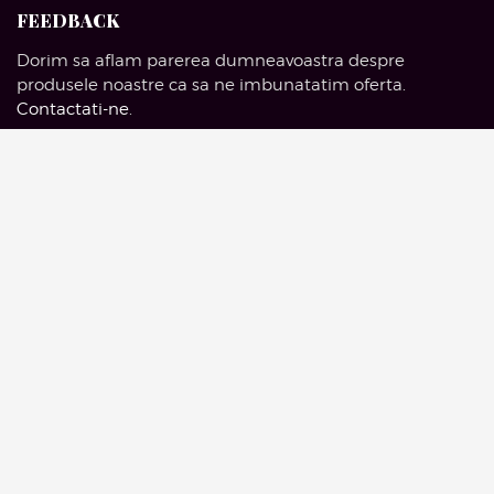
FEEDBACK
Dorim sa aflam parerea dumneavoastra despre
produsele noastre ca sa ne imbunatatim oferta.
Contactati-ne
.
SOCIAL MEDIA
Facebook
Pinterest
Instagram
Google Mail
© 2016 Artelieruldemobila.com | Drepturi Rezervate.