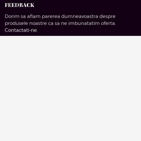
FEEDBACK
Dorim sa aflam parerea dumneavoastra despre
produsele noastre ca sa ne imbunatatim oferta.
Contactati-ne
.
SOCIAL MEDIA
Facebook
Pinterest
Instagram
Google Mail
© 2016 Artelieruldemobila.com | Drepturi Rezervate.