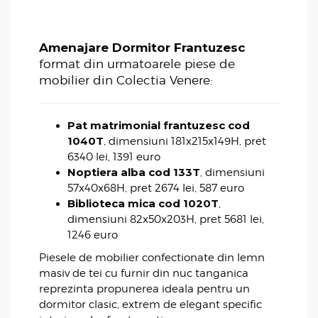
Amenajare Dormitor Frantuzesc
format din urmatoarele piese de
mobilier din Colectia Venere:
Pat matrimonial frantuzesc cod
1040T
, dimensiuni 181x215x149H, pret
6340 lei, 1391 euro
Noptiera alba cod 133T
, dimensiuni
57x40x68H, pret 2674 lei, 587 euro
Biblioteca mica cod 1020T
,
dimensiuni 82x50x203H, pret 5681 lei,
1246 euro
Piesele de mobilier confectionate din lemn
masiv de tei cu furnir din nuc tanganica
reprezinta propunerea ideala pentru un
dormitor clasic, extrem de elegant specific