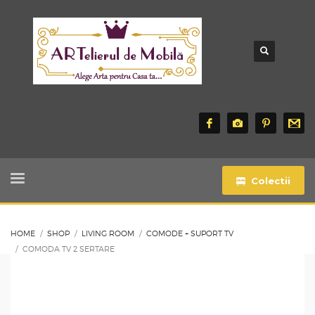
Colectii
HOME
SHOP
LIVING ROOM
COMODE + SUPORT TV
COMODA TV 2 SERTARE