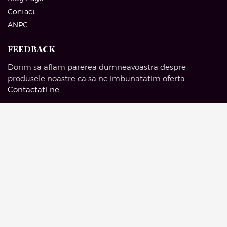
Contact
ANPC
FEEDBACK
Dorim sa aflam parerea dumneavoastra despre
produsele noastre ca sa ne imbunatatim oferta.
Contactati-ne
.
SOCIAL MEDIA
Facebook
Pinterest
Instagram
Google Mail