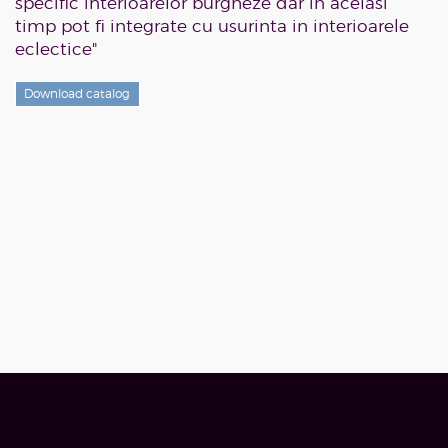
specific interioarelor burgheze dar in acelasi
timp pot fi integrate cu usurinta in interioarele
eclectice"
Download catalog