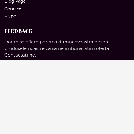
Blog Page
Contact
ANPC
FEEDBACK
Dorim sa aflam parerea dumneavoastra despre
produsele noastre ca sa ne imbunatatim oferta.
Contactati-ne
.
SOCIAL MEDIA
Facebook
Pinterest
Instagram
Google Mail