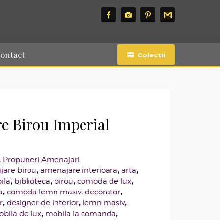
ontact
Colectii
e Birou Imperial
,
Propuneri Amenajari
,
,
,
are birou
amenajare interioara
arta
,
,
,
,
ila
biblioteca
birou
comoda de lux
,
,
,
a
comoda lemn masiv
decorator
,
,
,
r
designer de interior
lemn masiv
,
,
bila de lux
mobila la comanda