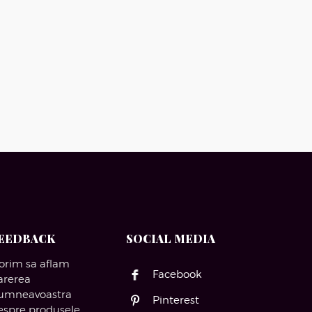
EEDBACK
SOCIAL MEDIA
orim sa aflam
Facebook
arerea
umneavoastra
Pinterest
espre produsele