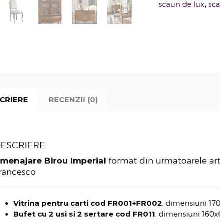
,
scaun de lux
sca
CRIERE
RECENZII (0)
ESCRIERE
menajare Birou Imperial
format din urmatoarele art
rancesco
Vitrina pentru carti cod FR001+FR002
, dimensiuni 17
Bufet cu 2 usi si 2 sertare cod FR011
, dimensiuni 160