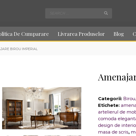
olitica De Cumparare
Livrarea Produselor
Blog
C
JARE BIROU IMPERIAL
Amenajar
Categorii:
Birou
Etichete:
amenaj
artelierul de mob
comoda elegant
design de interio
,
masa de scris
mo