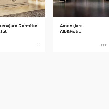
enajare Dormitor
Amenajare
ctat
Alb&Fistic