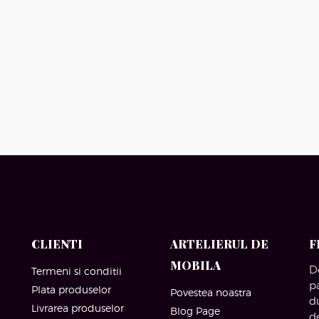
CLIENTI
ARTELIERUL DE
F
MOBILA
D
Termeni si conditii
p
Plata produselor
Povestea noastra
d
Livrarea produselor
Blog Page
d