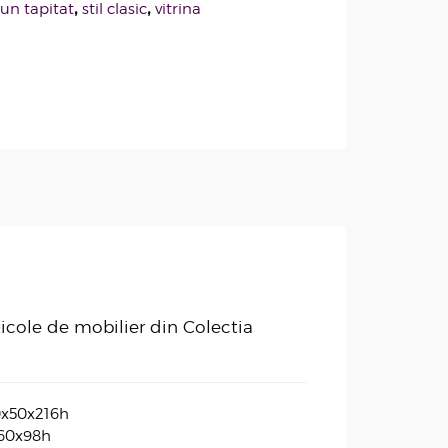
,
,
un tapitat
stil clasic
vitrina
icole de mobilier din Colectia
0x50x216h
x60x98h