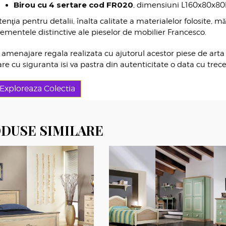
Birou cu 4 sertare cod FR020
, dimensiuni L160x80x80h
tenţia pentru detalii, înalta calitate a materialelor folosite, m
lementele distinctive ale pieselor de mobilier Francesco.
 amenajare regala realizata cu ajutorul acestor piese de arta
are cu siguranta isi va pastra din autenticitate o data cu trec
Exploreaza Colectia
DUSE SIMILARE