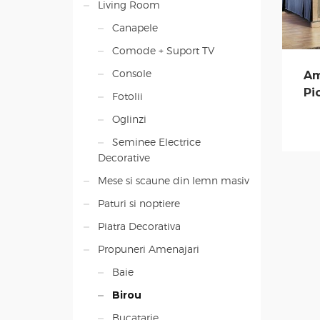
Living Room
Canapele
Comode + Suport TV
Console
Am
Pi
Fotolii
Oglinzi
Seminee Electrice
Decorative
Mese si scaune din lemn masiv
Paturi si noptiere
Piatra Decorativa
Propuneri Amenajari
Baie
Birou
Bucatarie