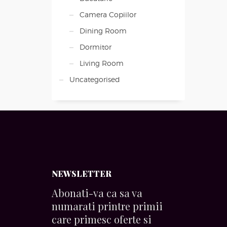
Camera Copiilor
Dining Room
Dormitor
Living Room
Uncategorised
NEWSLETTER
Abonati-va ca sa va
numarati printre primii
care primesc oferte si