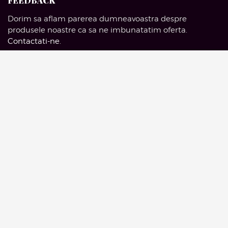
FEEDBACK
Dorim sa aflam parerea dumneavoastra despre
produsele noastre ca sa ne imbunatatim oferta.
Contactati-ne
.
SOCIAL MEDIA
Facebook
Pinterest
Instagram
Google Mail
© 2016 Artelieruldemobila.com | Drepturi Rezervate.