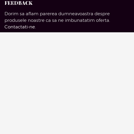
FEEDBACK
Dorim sa aflam parerea dumneavoastra despre
produsele noastre ca sa ne imbunatatim oferta.
Contactati-ne
.
SOCIAL MEDIA
Facebook
Pinterest
Instagram
Google Mail
© 2016 Artelieruldemobila.com | Drepturi Rezervate.