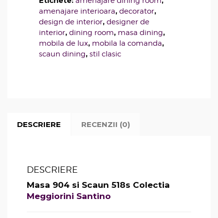
Etichete:
,
amenajare dining room
,
,
amenajare interioara
decorator
,
design de interior
designer de
,
,
,
interior
dining room
masa dining
,
,
mobila de lux
mobila la comanda
,
scaun dining
stil clasic
DESCRIERE
RECENZII (0)
DESCRIERE
Masa 904 si Scaun 518s Colectia
Meggiorini Santino