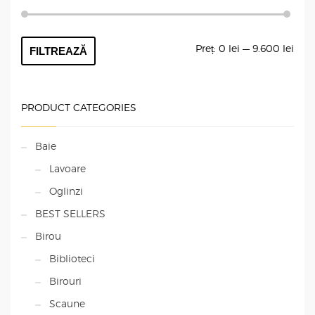
Preț
Preț
Preț:
0 lei
—
9.600 lei
FILTREAZĂ
min
max
PRODUCT CATEGORIES
Baie
Lavoare
Oglinzi
BEST SELLERS
Birou
Biblioteci
Birouri
Scaune