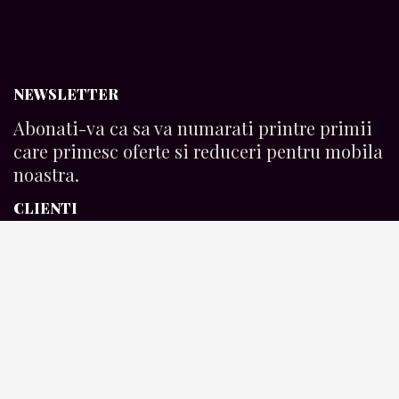
NEWSLETTER
Abonati-va ca sa va numarati printre primii
care primesc oferte si reduceri pentru mobila
noastra.
CLIENTI
Termeni si conditii
Plata produselor
Livrarea produselor
ARTELIERUL DE MOBILA
Povestea noastra
Blog Page