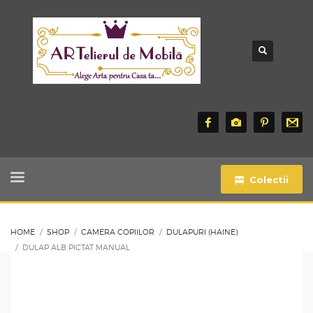
Colectii
HOME
SHOP
CAMERA COPIILOR
DULAPURI (HAINE)
DULAP ALB PICTAT MANUAL