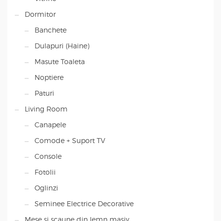
Dormitor
Banchete
Dulapuri (Haine)
Masute Toaleta
Noptiere
Paturi
Living Room
Canapele
Comode + Suport TV
Console
Fotolii
Oglinzi
Seminee Electrice Decorative
Mese si scaune din lemn masiv