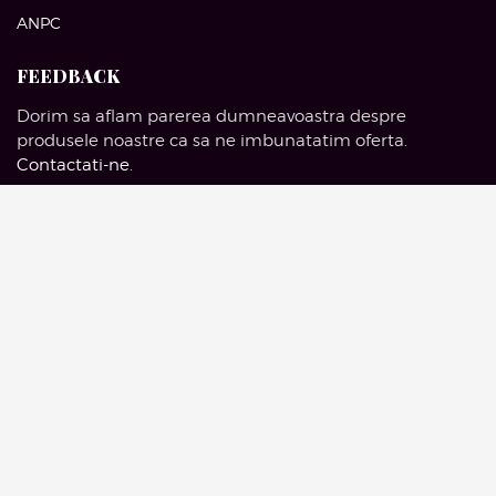
ANPC
FEEDBACK
Dorim sa aflam parerea dumneavoastra despre
produsele noastre ca sa ne imbunatatim oferta.
Contactati-ne
.
SOCIAL MEDIA
Facebook
Pinterest
Instagram
Google Mail