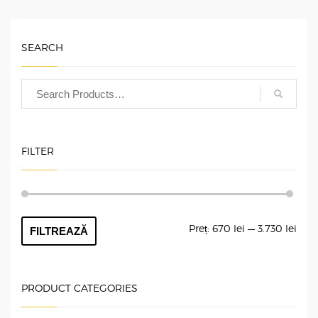
SEARCH
FILTER
Preț
Preț
Preț:
670 lei
—
3.730 lei
FILTREAZĂ
min
max
PRODUCT CATEGORIES