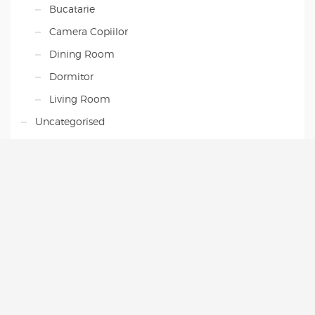
Bucatarie
Camera Copiilor
Dining Room
Dormitor
Living Room
Uncategorised
NEWSLETTER
Abonati-va ca sa va numarati printre primii
care primesc oferte si reduceri pentru mobila