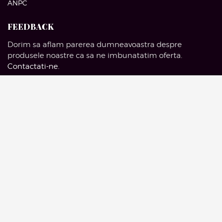
ANPC
FEEDBACK
Dorim sa aflam parerea dumneavoastra despre
produsele noastre ca sa ne imbunatatim oferta.
Contactati-ne
.
SOCIAL MEDIA
Facebook
Pinterest
Instagram
Google Mail
© 2016 Artelieruldemobila.com | Drepturi Rezervate.