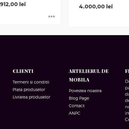
.912,00
lei
4.000,00
lei
CLIENTI
ARTELIERUL DE
F
MOBILA
D
Termeni si conditii
p
Plata produselor
Povestea noastra
d
Livrarea produselor
Blog Page
d
Contact
n
ANPC
i
C