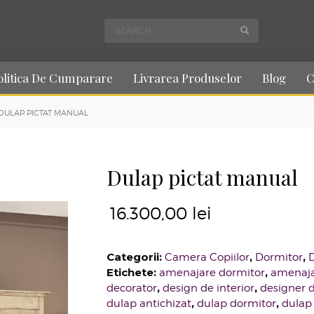
olitica De Cumparare
Livrarea Produselor
Blog
C
DULAP PICTAT MANUAL
Dulap pictat manual
16.300,00
lei
Categorii:
,
,
Camera Copiilor
Dormitor
Etichete:
,
amenajare dormitor
amenaja
,
,
decorator
design de interior
designer d
,
,
dulap antichizat
dulap dormitor
dulap