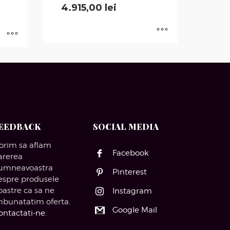
4.915,00
lei
EEDBACK
SOCIAL MEDIA
orim sa aflam
Facebook
arerea
umneavoastra
Pinterest
espre produsele
oastre ca sa ne
Instagram
mbunatatim oferta.
Google Mail
ontactati-ne
.