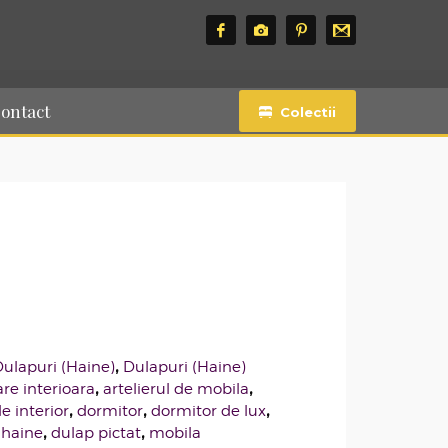
ontact
Colectii
,
Dulapuri (Haine)
Dulapuri (Haine)
,
,
re interioara
artelierul de mobila
,
,
,
e interior
dormitor
dormitor de lux
,
,
 haine
dulap pictat
mobila