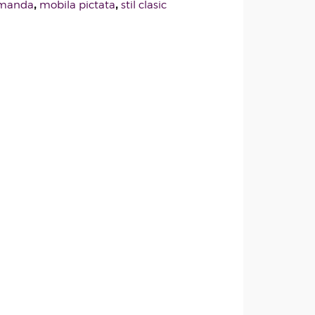
,
,
omanda
mobila pictata
stil clasic