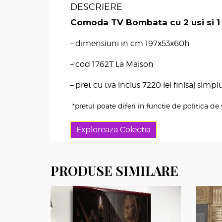
DESCRIERE
Comoda TV Bombata cu 2 usi si 1 
– dimensiuni in cm 197x53x60h
– cod 1762T La Maison
– pret cu tva inclus 7220 lei finisaj sim
*pretul poate diferi in functie de politica de 
Exploreaza Colectia
PRODUSE SIMILARE