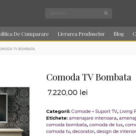
olitica De Cumparare
Livrarea Produselor
Blog
C
OMODA TV BOMBATA
Comoda TV Bombata
7.220,00
lei
Categorii:
,
Comode + Suport TV
Living
Etichete:
,
amenajare interioara
amenaj
,
,
comoda bombata
comoda de lux
como
,
,
comoda tv
decorator
design de interio