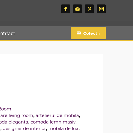
ontact
Colectii
 Room
,
,
are living room
artelierul de mobila
,
,
da eleganta
comoda lemn masiv
,
,
,
r
designer de interior
mobila de lux