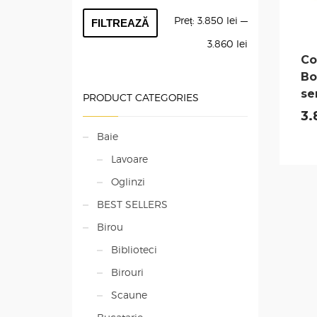
Preț
Preț
Preț:
3.850 lei
—
FILTREAZĂ
minim
maxim
3.860 lei
C
Bo
se
PRODUCT CATEGORIES
3.
Baie
Lavoare
Oglinzi
BEST SELLERS
Birou
Biblioteci
Birouri
Scaune