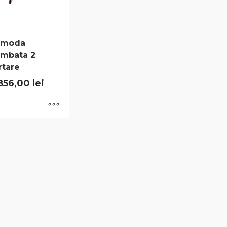
omoda
mbata 2
rtare
856,00
lei