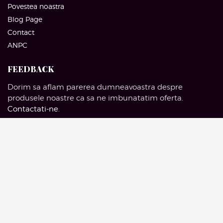
Povestea noastra
Blog Page
Contact
ANPC
FEEDBACK
Dorim sa aflam parerea dumneavoastra despre
produsele noastre ca sa ne imbunatatim oferta.
Contactati-ne
.
SOCIAL MEDIA
Facebook
Pinterest
Instagram
Google Mail