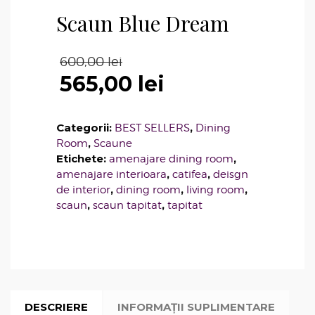
Scaun Blue Dream
Prețul
600,00
lei
inițial
565,00
lei
a
Prețul
fost:
curent
600,00 lei.
este:
Categorii:
,
BEST SELLERS
Dining
565,00 lei.
,
Room
Scaune
Etichete:
,
amenajare dining room
,
,
amenajare interioara
catifea
deisgn
,
,
,
de interior
dining room
living room
,
,
scaun
scaun tapitat
tapitat
DESCRIERE
INFORMAȚII SUPLIMENTARE