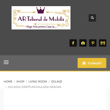
Colectii
HOME
SHOP
LIVING ROOM
OGLINZI
OGLINDA DREPTUNGHIULARA NEAGRA