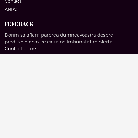
Contact
ANPC
FEEDBACK
Dorim sa aflam parerea dumneavoastra despre
produsele noastre ca sa ne imbunatatim oferta.
Contactati-ne
.
SOCIAL MEDIA
Facebook
Pinterest
Instagram
Google Mail