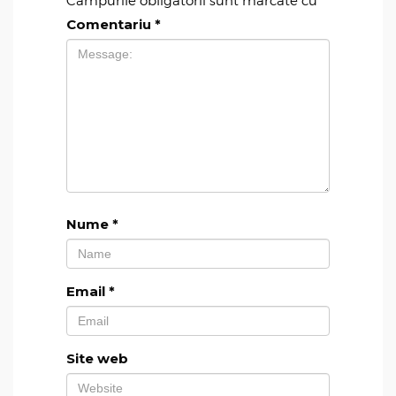
Câmpurile obligatorii sunt marcate cu
*
Comentariu
*
Nume
*
Email
*
Site web