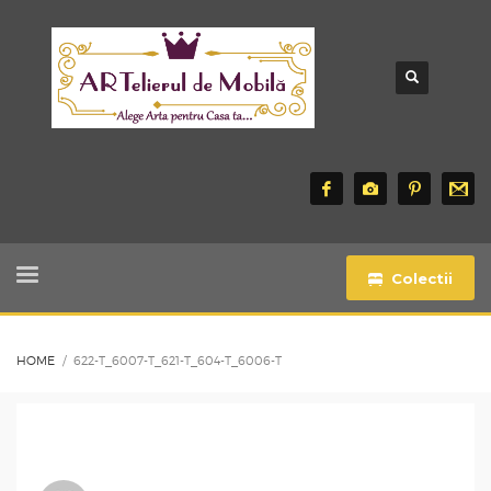
Colectii
HOME
622-T_6007-T_621-T_604-T_6006-T