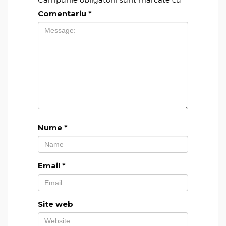
Câmpurile obligatorii sunt marcate cu
*
Comentariu
*
Nume
*
Email
*
Site web