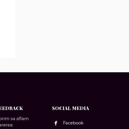
EEDBACK
SOCIAL MEDIA
orim sa aflam
Facebook
arerea