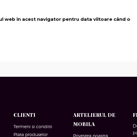
-ul web în acest navigator pentru data viitoare când o
CLIENTI
ARTELIERUL DE
F
MOBILA
D
Termeni si conditii
p
Plata produselor
Povestea noastra