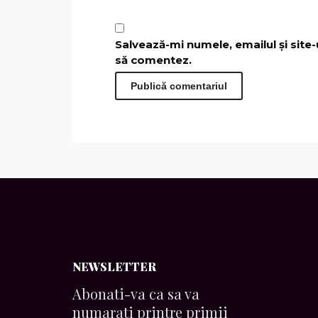
Salvează-mi numele, emailul și site
să comentez.
NEWSLETTER
Abonati-va ca sa va
numarati printre primii