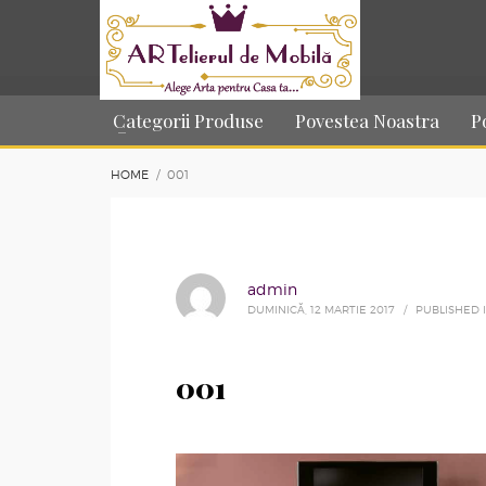
Categorii Produse
Povestea Noastra
P
HOME
001
admin
DUMINICĂ, 12 MARTIE 2017
/
PUBLISHED 
001