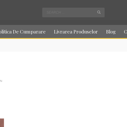
olitica De Cumparare
Livrarea Produselor
Blog
C
IN