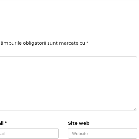
âmpurile obligatorii sunt marcate cu
*
il
*
Site web