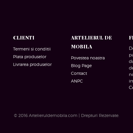
CLIENTI
ARTELIERUL DE
F
MOBILA
D
Termeni si conditii
p
Plata produselor
Povestea noastra
d
Livrarea produselor
Blog Page
d
Contact
n
ANPC
i
C
© 2016 Artelieruldemobila.com | Drepturi Rezervate.