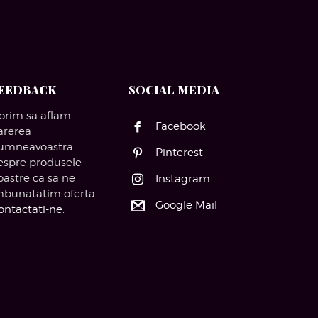
EEDBACK
SOCIAL MEDIA
orim sa aflam
Facebook
arerea
umneavoastra
Pinterest
espre produsele
oastre ca sa ne
Instagram
mbunatatim oferta.
Google Mail
ontactati-ne
.