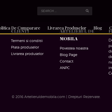
olitica De Cumparare
Livrarea Produselor
Blog
C
CLIENTI
ARTELIERUL DE
F
MOBILA
D
Termeni si conditii
p
Plata produselor
Povestea noastra
d
Livrarea produselor
Blog Page
d
Contact
n
ANPC
i
C
© 2016 Artelieruldemobila.com | Drepturi Rezervate.