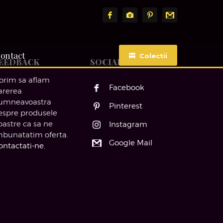
ontact
Colectii
EEDBACK
SOCIAL MEDIA
orim sa aflam
Facebook
arerea
umneavoastra
Pinterest
espre produsele
oastre ca sa ne
Instagram
mbunatatim oferta.
Google Mail
ontactati-ne
.